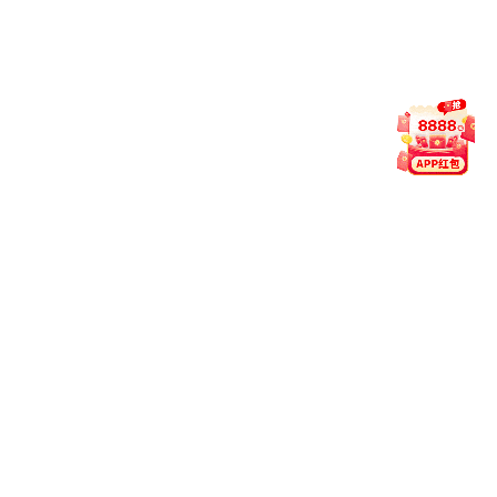
最后，从心理层面来看，作为明星球员，哈登所带来
的自信心和士气提升，同样不可忽视。当他状态火热
时，全队都会受到感染，而这种良好的情绪反馈也会
形成正向循环，使全队发挥更加出色。因此，可以说
他的存在本身就是一种积极因素，为球队注入了强大
的动力与信念。
4、团队合作精神的重要性
尽管个人才能至关重要，但在一支成功球队中，团队
合作精神同样不可或缺。作为领导者之一，哈登深知
这一点，并努力推动整个团队朝着共同目标迈进。在
训练及赛季过程中，他鼓励年轻队员积极参与讨论，
提高彼此间默契度，以便在实战时能够更加顺畅地配
合.