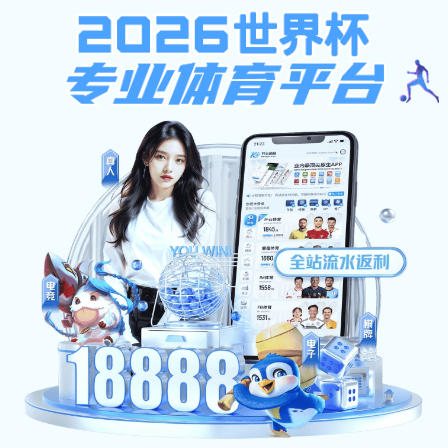
立即注册
beat365官方网站入口
官网 · 权威体育数据平
台
BEAT365官方网站入口 OFFICIAL WEBSITE
自2022年创立以来，
beat365官方网站入口
致力于为
用户提供包括NBA、英超、欧洲杯、LPL在内的热门赛
事直播与数据服务，广受用户信赖。