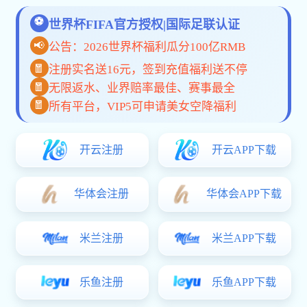
立即下载beat365官方网站入口APP