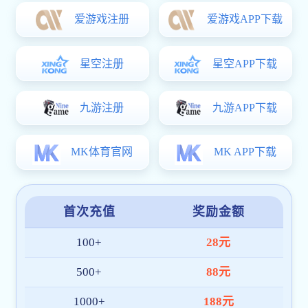
发布于 2025年10月18日
本次更新重点：
支持账号跨终端同步，收藏与浏览记录实时共享。
推荐系统升级，提升内容匹配精准度。
新增教学板块，提供beat·365(中国)官方网站视频与图文指
引。
v6.2.0
发布于 2025年8月10日
界面优化与核心功能更新：
新增热门内容排行，助你快速关注重点赛事。
账户系统增加等级机制，成长路径更清晰。
夜间模式配色优化，浏览更舒适。