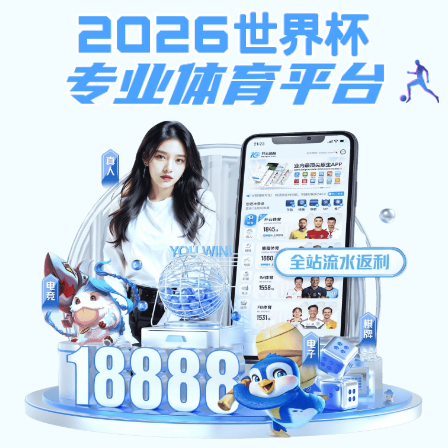
立即注册
beat365官方网站入口 App
全面升级
集赛事追踪、社群交流与智能预测于一体，
beat·365(中国)官方网站式的掌上体验不容错
过。
实时比分
互动社区
智能预测