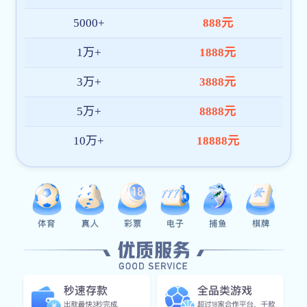
v6.1.3
发布于 2025年6月30日
性能更新说明：
数据刷新逻辑优化，操作体验更流畅。
赛事搜索关键词支持高亮显示。
修复低速网络下页面提示样式异常。
v6.0.0
发布于 2025年3月8日
重点改版内容如下：
首页结构重构，焦点信息展示更清晰。